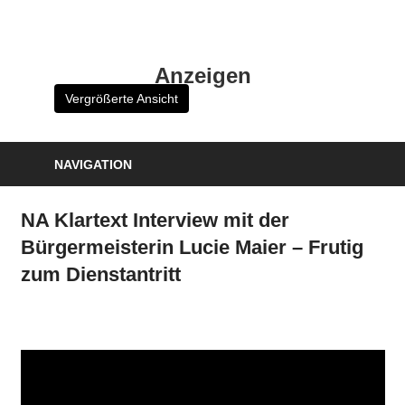
Zum
Inhalt
HK
springen
Anzeigen
Verlag
Vergrößerte Ansicht
–
kuckro
Media
NAVIGATION
NA Klartext Interview mit der
Bürgermeisterin Lucie Maier – Frutig
zum Dienstantritt