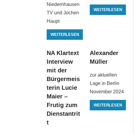
Niedernhausen
WEITERLESEN
TV und Jochen
Haupt
WEITERLESEN
NA Klartext
Alexander
Interview
Müller
mit der
zur aktuellen
Bürgermeis
Lage in Berlin
terin Lucie
November 2024
Maier –
Frutig zum
WEITERLESEN
Dienstantrit
t