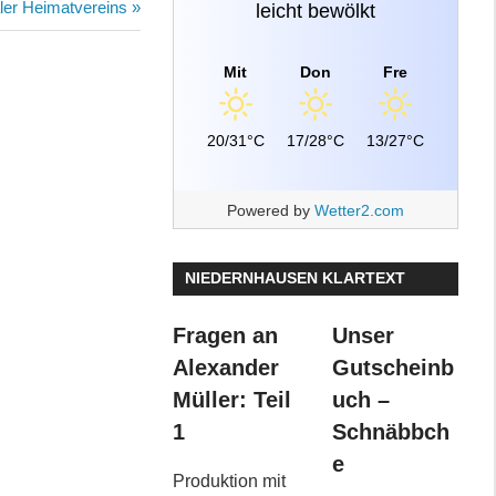
ler Heimatvereins
leicht bewölkt
Mit
Don
Fre
20/31°C
17/28°C
13/27°C
Powered by
Wetter2.com
NIEDERNHAUSEN KLARTEXT
Fragen an
Unser
Alexander
Gutscheinb
Müller: Teil
uch –
1
Schnäbbch
e
Produktion mit