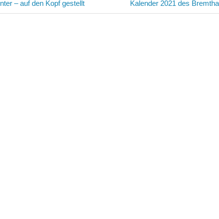
avigation
Nächster
ter – auf den Kopf gestellt
Kalender 2021 des Bremtha
Beitrag: