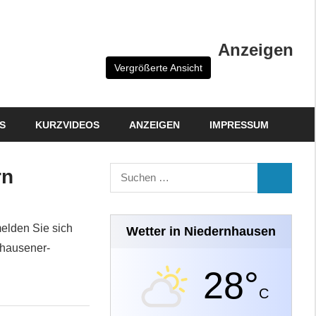
Anzeigen
Vergrößerte Ansicht
S
KURZVIDEOS
ANZEIGEN
IMPRESSUM
Suchen
rn
SUCHEN
nach:
melden Sie sich
Wetter in Niedernhausen
nhausener-
28°
C