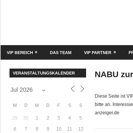
Zum
Inhalt
springen
HK
Verlag
–
kuckro
Media
VIP BEREICH
DAS TEAM
VIP PARTNER
P
NABU zur
VERANSTALTUNGSKALENDER
Diese Seite ist VI
bitte an. Interes
M
D
M
D
F
S
S
anzeiger.de
29
30
1
2
3
4
5
6
7
8
9
10
11
12