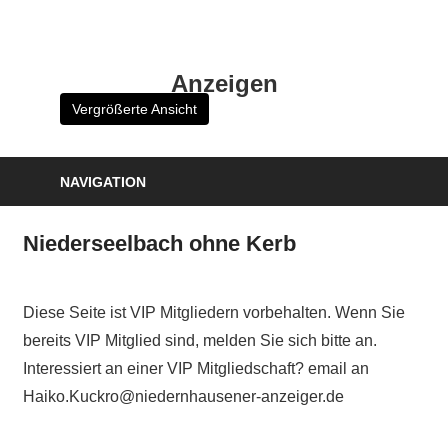
Zum
Inhalt
HK
springen
Anzeigen
Verlag
Vergrößerte Ansicht
–
kuckro
Media
NAVIGATION
Niederseelbach ohne Kerb
Diese Seite ist VIP Mitgliedern vorbehalten. Wenn Sie
bereits VIP Mitglied sind, melden Sie sich bitte an.
Interessiert an einer VIP Mitgliedschaft? email an
Haiko.Kuckro@niedernhausener-anzeiger.de