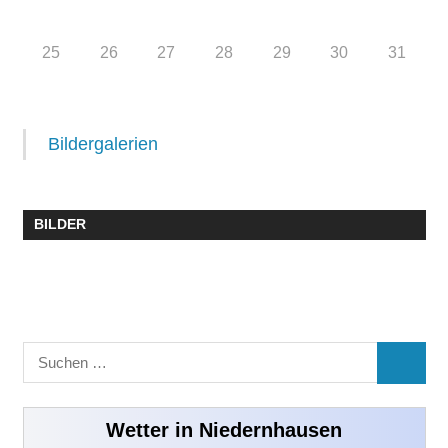
25
26
27
28
29
30
31
Bildergalerien
BILDER
Suchen
SUCHE
nach:
Wetter in Niedernhausen