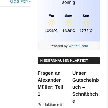
Nächster
BLOG FDP
sonnig
Beitrag:
Fre
Sam
Son
13/26°C
14/29°C
17/32°C
Powered by
Wetter2.com
NIEDERNHAUSEN KLARTEXT
Fragen an
Unser
Alexander
Gutscheinb
Müller: Teil
uch –
1
Schnäbbch
e
Produktion mit