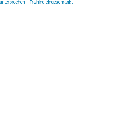
avigation
nterbrochen – Training eingeschränkt