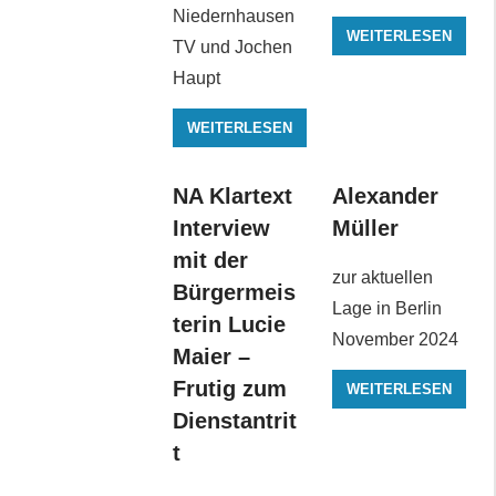
Niedernhausen
WEITERLESEN
TV und Jochen
Haupt
WEITERLESEN
NA Klartext
Alexander
Interview
Müller
mit der
zur aktuellen
Bürgermeis
Lage in Berlin
terin Lucie
November 2024
Maier –
Frutig zum
WEITERLESEN
Dienstantrit
t