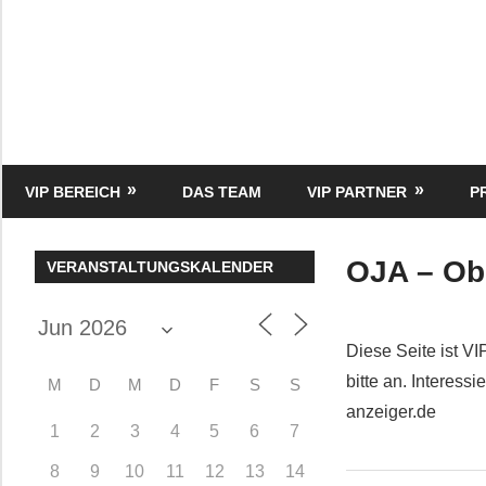
Zum
Inhalt
springen
HK
Verlag
ergrößerte Ansicht
–
kuckro
Media
VIP BEREICH
DAS TEAM
VIP PARTNER
P
OJA – Ob
VERANSTALTUNGSKALENDER
Diese Seite ist VI
bitte an. Interes
M
D
M
D
F
S
S
anzeiger.de
1
2
3
4
5
6
7
8
9
10
11
12
13
14