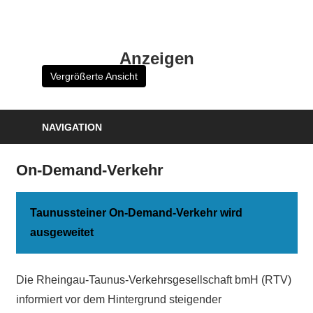
Zum
Inhalt
HK
springen
Anzeigen
Verlag
Vergrößerte Ansicht
–
kuckro
Media
NAVIGATION
On-Demand-Verkehr
Taunussteiner On-Demand-Verkehr wird
ausgeweitet
Die Rheingau-Taunus-Verkehrsgesellschaft bmH (RTV)
informiert vor dem Hintergrund steigender