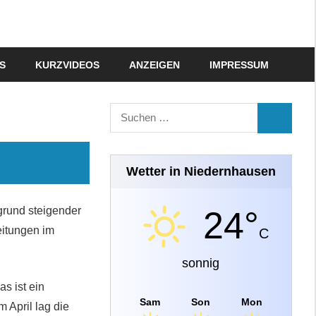
S
KURZVIDEOS
ANZEIGEN
IMPRESSUM
Suchen
SUCHEN
nach:
Wetter in Niedernhausen
grund steigender
24°
eitungen im
C
sonnig
s ist ein
Sam
Son
Mon
 April lag die