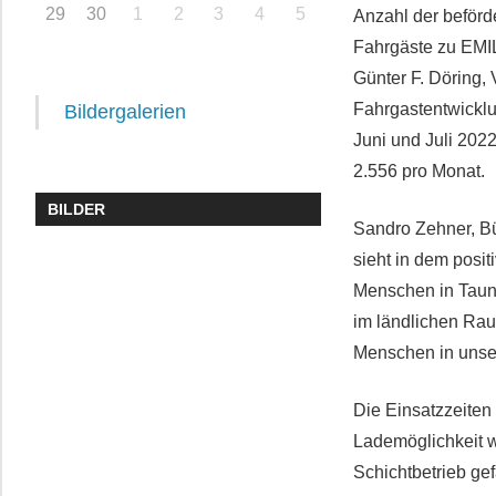
29
30
1
2
3
4
5
Anzahl der beförd
Fahrgäste zu EMI
Günter F. Döring,
Fahrgastentwicklu
Bildergalerien
Juni und Juli 2022
2.556 pro Monat.
BILDER
Sandro Zehner, Bü
sieht in dem posi
Menschen in Taunu
im ländlichen Rau
Menschen in unser
Die Einsatzzeiten
Lademöglichkeit w
Schichtbetrieb ge