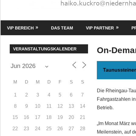
HK
Verlag
VIP BEREICH
DAS TEAM
VIP PARTNER
P
–
kuckro
Media
On-Deman
VERANSTALTUNGSKALENDER
Taunussteiner
M
D
M
D
F
S
S
Die Rheingau-Taun
1
2
3
4
5
6
7
Fahrgastzahlen i
8
9
10
11
12
13
14
Betrieb.
15
16
17
18
19
20
21
„Im Monat März wu
22
23
24
25
26
27
28
Meilenstein, auf d