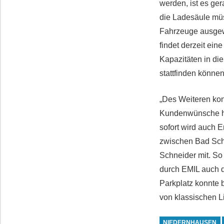
werden, ist es ge
die Ladesäule müs
Fahrzeuge ausgewe
findet derzeit ein
Kapazitäten in di
stattfinden können
„Des Weiteren kon
Kundenwünsche hin
sofort wird auch
zwischen Bad Schw
Schneider mit. So
durch EMIL auch 
Parkplatz konnte 
von klassischen L
NIEDERNHAUSEN