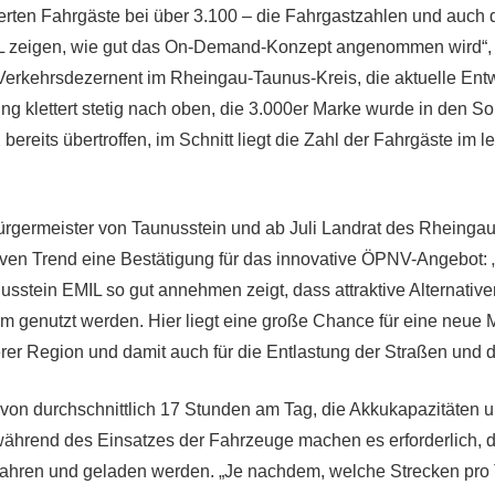
erten Fahrgäste bei über 3.100 – die Fahrgastzahlen und auch
L zeigen, wie gut das On-Demand-Konzept angenommen wird“,
 Verkehrsdezernent im Rheingau-Taunus-Kreis, die aktuelle Ent
ng klettert stetig nach oben, die 3.000er Marke wurde in den
 bereits übertroffen, im Schnitt liegt die Zahl der Fahrgäste im l
rgermeister von Taunusstein und ab Juli Landrat des Rheinga
tiven Trend eine Bestätigung für das innovative ÖPNV-Angebot: 
sstein EMIL so gut annehmen zeigt, dass attraktive Alternativ
m genutzt werden. Hier liegt eine große Chance für eine neue Mo
er Region und damit auch für die Entlastung der Straßen und 
 von durchschnittlich 17 Stunden am Tag, die Akkukapazitäten 
ährend des Einsatzes der Fahrzeuge machen es erforderlich, d
fahren und geladen werden. „Je nachdem, welche Strecken pro