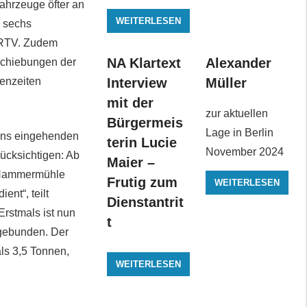
Fahrzeuge öfter an
WEITERLESEN
n sechs
r RTV. Zudem
NA Klartext
Alexander
rschiebungen der
zenzeiten
Interview
Müller
mit der
zur aktuellen
Bürgermeis
Lage in Berlin
 uns eingehenden
terin Lucie
November 2024
ücksichtigen: Ab
Maier –
e Hammermühle
Frutig zum
WEITERLESEN
nt“, teilt
Dienstantrit
Erstmals ist nun
t
gebunden. Der
als 3,5 Tonnen,
WEITERLESEN