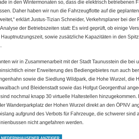
rade in den Wintermonaten so, dass die elektrisch betriebenen 
sen. Daher haben wir nun die Fahrzeugflotte auf die geplante
itet,“ erklärt Justus-Tizian Schneider, Verkehrsplaner bei de
e Analyse der Betriebszeiten statt: Es wird geprüft, ob einige Ve
e Hauptnutzungszeit, sowie zusätzliche Kapazitäten in den Spit
.
nten wir in Zusammenarbeit mit der Stadt Taunusstein die bei
sichtlich einer Erweiterung des Bediengebietes nun auch ber
 Engenhahn sowie die Siedlung Wildpark, die Hohe Wurzel, di
albach und Bleidenstadt sowie das Hofgut Georgenthal angedie
 sind nochmal knapp 30 virtuelle Haltestellen hinzugekommen. 
der Wanderparkplatz der Hohen Wurzel direkt an den ÖPNV an
bislang aufgrund des Verbots für Fahrzeuge, die schwerer sind 
inienbussen nicht angefahren werden.
NIEDERNHAUSENER ANZEIGER