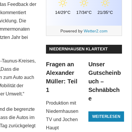
 das Feedback der
14/29°C
17/34°C
21/35°C
 kommentiert
wicklung. Die
 Sommermonaten
Powered by
Wetter2.com
etzten Jahr bei
NIEDERNHAUSEN KLARTEXT
u-Taunus-Kreises,
Fragen an
Unser
„Dass die
Alexander
Gutscheinb
en zum Auto auch
Müller: Teil
uch –
bilität der
1
Schnäbbch
der Umwelt.“
e
Produktion mit
und die begrenzte
Niedernhausen
WEITERLESEN
ass die Autos im
TV und Jochen
 Tag zurückgelegt
Haupt