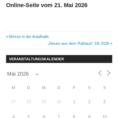
Online-Seite vom 21. Mai 2026
Beitragsnavigation
Vorheriger
Messe in der Autalhalle
Beitrag:
Nächster
„Neues aus dem Rathaus“ 18/ 2026
Beitrag:
VERANSTALTUNGSKALENDER
M
D
M
D
F
S
S
27
28
29
30
1
2
3
4
5
6
7
8
9
10