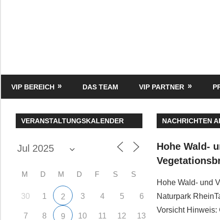
Zum
Inhalt
springen
HK
Verlag
–
kuckro
Media
VIP BEREICH
DAS TEAM
VIP PARTNER
P
VERANSTALTUNGSKALENDER
NACHRICHTEN A
Hohe Wald- 
Vegetationsb
M
D
M
D
F
S
S
Hohe Wald- und V
30
1
3
4
5
6
Naturpark RheinTa
2
Vorsicht Hinweis:
7
8
10
11
12
13
9