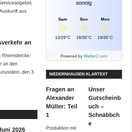
sonnig
 Serviceangebot.
 Auskunft aus
Sam
Son
Mon
13/29°C
18/35°C
19/35°C
sverkehr an
 Rheinstrecke:
Powered by
Wetter2.com
r an den
nusstein, den 3.
NIEDERNHAUSEN KLARTEXT
Fragen an
Unser
Alexander
Gutscheinb
Müller: Teil
uch –
1
Schnäbbch
e
Produktion mit
Juni 2026