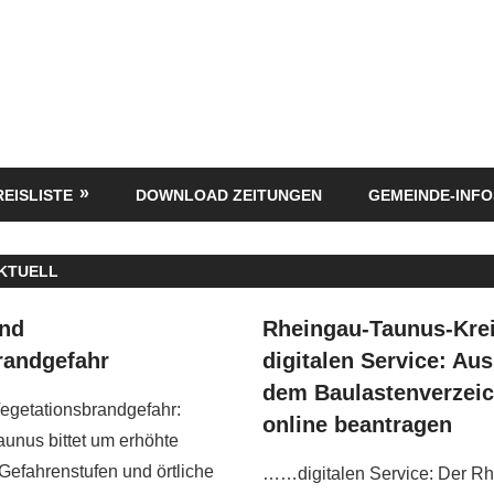
REISLISTE
DOWNLOAD ZEITUNGEN
GEMEINDE-INFO
KTUELL
und
Rheingau-Taunus-Krei
randgefahr
digitalen Service: Au
dem Baulastenverzeich
egetationsbrandgefahr:
online beantragen
unus bittet um erhöhte
 Gefahrenstufen und örtliche
……digitalen Service: Der R