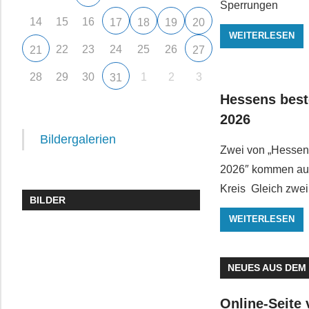
Sperrungen
14
15
16
17
18
19
20
WEITERLESEN
22
23
24
25
26
21
27
28
29
30
1
2
3
31
Hessens best
2026
Bildergalerien
Zwei von „Hessen
2026″ kommen au
Kreis Gleich zwei
BILDER
WEITERLESEN
NEUES AUS DEM
Online-Seite 