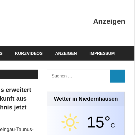
Anzeigen
S
KURZVIDEOS
ANZEIGEN
IMPRESSUM
Suchen
SUCHEN
nach:
s erweitert
skunft aus
Wetter in Niedernhausen
nis jetzt
15°
C
heingau-Taunus-