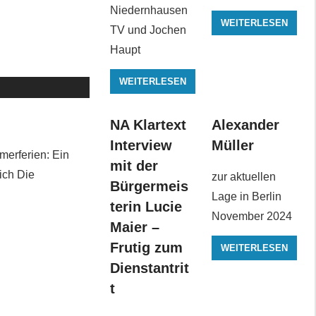
Niedernhausen
WEITERLESEN
TV und Jochen
Haupt
WEITERLESEN
NA Klartext
Alexander
Interview
Müller
merferien: Ein
mit der
ich Die
zur aktuellen
Bürgermeis
Lage in Berlin
terin Lucie
November 2024
Maier –
Frutig zum
WEITERLESEN
Dienstantrit
t