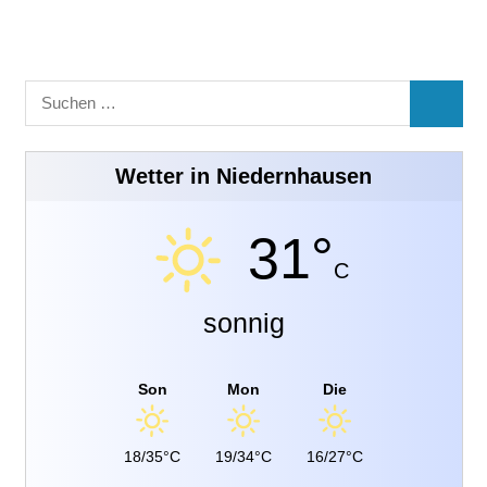
Suchen
SUCHE
nach:
Wetter in Niedernhausen
31°
C
sonnig
Son
Mon
Die
18/35°C
19/34°C
16/27°C