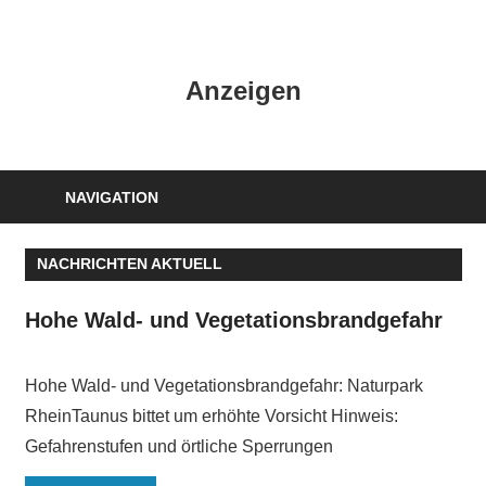
Zum
Inhalt
HK
springen
Anzeigen
Verlag
–
kuckro
Media
NAVIGATION
NACHRICHTEN AKTUELL
Hohe Wald- und Vegetationsbrandgefahr
Hohe Wald- und Vegetationsbrandgefahr: Naturpark
RheinTaunus bittet um erhöhte Vorsicht Hinweis:
Gefahrenstufen und örtliche Sperrungen