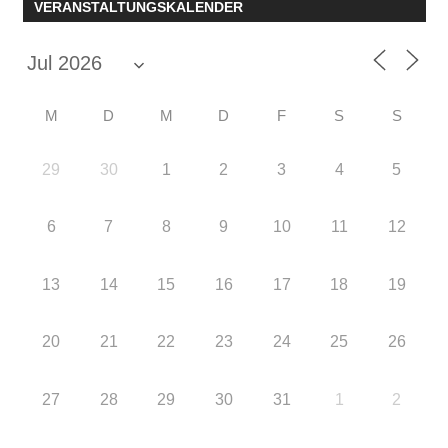
VERANSTALTUNGSKALENDER
M
D
M
D
F
S
S
29
30
1
2
3
4
5
6
7
8
9
10
11
12
13
14
15
16
17
18
19
20
21
22
23
24
25
26
27
28
29
30
31
1
2