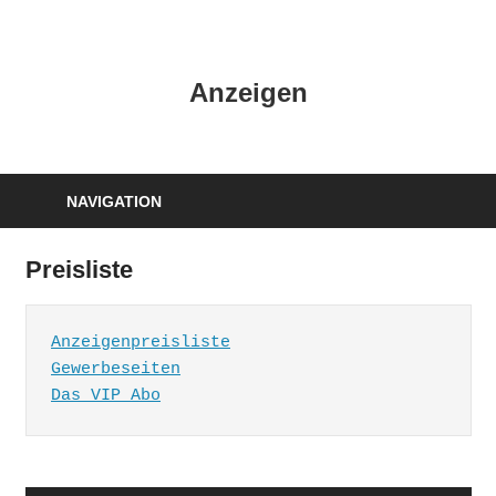
Zum
Inhalt
HK
springen
Anzeigen
Verlag
–
kuckro
Media
NAVIGATION
Preisliste
Anzeigenpreisliste
Gewerbeseiten
Das VIP Abo