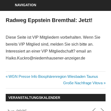
NAVIGATION
Radweg Eppstein Bremthal: Jetzt!
Diese Seite ist VIP Mitgliedern vorbehalten. Wenn Sie
bereits VIP Mitglied sind, melden Sie sich bitte an.
Interessiert an einer VIP Mitgliedschaft? email an
Haiko.Kuckro@niedernhausener-anzeiger.de
Beitragsnavigation
Vorheriger
WGN Presse Info Biosphärenregion Wiesbaden Taunus
Beitrag:
Nächster
Große Nachfrage Vitova
Beitrag:
VERANSTALTUNGSKALENDER