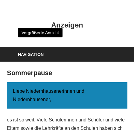
Zum
Inhalt
HK
springen
Anzeigen
Verlag
Vergrößerte Ansicht
–
kuckro
Media
NAVIGATION
Sommerpause
Liebe Niedernhausenerinnen und
Niedernhausener,
es ist so weit. Viele Schülerinnen und Schüler und viele
Eltern sowie die Lehrkräfte an den Schulen haben sich