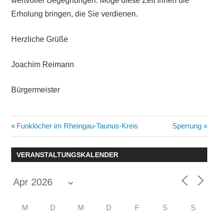
wertvoller Begegnungen. Möge diese Zeit Ihnen die
Erholung bringen, die Sie verdienen.
Herzliche Grüße
Joachim Reimann
Bürgermeister
Beitragsnavigation
Vorheriger
Nächster
Funklöcher im Rheingau-Taunus-Kreis
Sperrung
Beitrag:
Beitrag:
VERANSTALTUNGSKALENDER
M
D
M
D
F
S
S