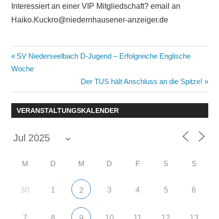
Interessiert an einer VIP Mitgliedschaft? email an
Haiko.Kuckro@niedernhausener-anzeiger.de
Beitragsnavigation
Vorheriger
SV Niederseelbach D-Jugend – Erfolgreiche Englische
Beitrag:
Woche
Nächster
Der TUS hält Anschluss an die Spitze!
Beitrag:
VERANSTALTUNGSKALENDER
M
D
M
D
F
S
S
30
1
3
4
5
6
2
7
8
10
11
12
13
9