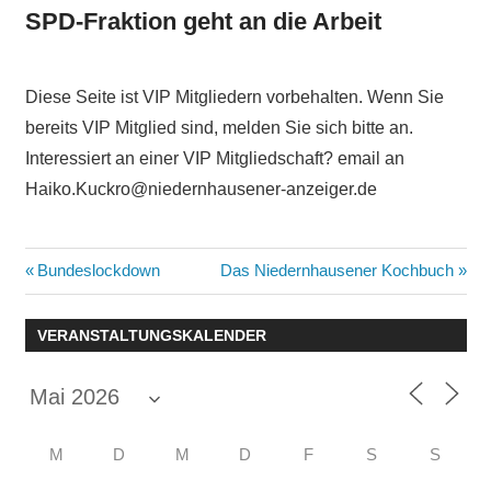
SPD-Fraktion geht an die Arbeit
Diese Seite ist VIP Mitgliedern vorbehalten. Wenn Sie
bereits VIP Mitglied sind, melden Sie sich bitte an.
Interessiert an einer VIP Mitgliedschaft? email an
Haiko.Kuckro@niedernhausener-anzeiger.de
Beitragsnavigation
Vorheriger
Nächster
Bundeslockdown
Das Niedernhausener Kochbuch
Beitrag:
Beitrag:
VERANSTALTUNGSKALENDER
M
D
M
D
F
S
S