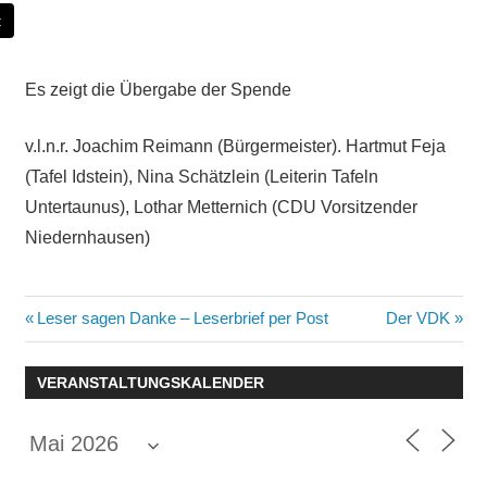
t
Es zeigt die Übergabe der Spende
v.l.n.r. Joachim Reimann (Bürgermeister). Hartmut Feja
(Tafel Idstein), Nina Schätzlein (Leiterin Tafeln
Untertaunus), Lothar Metternich (CDU Vorsitzender
Niedernhausen)
Beitragsnavigation
Vorheriger
Nächster
Leser sagen Danke – Leserbrief per Post
Der VDK
Beitrag:
Beitrag:
VERANSTALTUNGSKALENDER