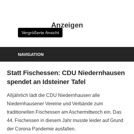
Zum
Inhalt
HK
springen
Anzeigen
Verlag
Vergrößerte Ansicht
–
kuckro
Media
NAVIGATION
Statt Fischessen: CDU Niedernhausen
spendet an Idsteiner Tafel
Alljährlich lädt die CDU Niedernhausen alle
Niedernhausener Vereine und Verbände zum
traditionellen Fischessen am Aschermittwoch ein. Das
44. Fischessen in diesem Jahr musste leider auf Grund
der Corona Pandemie ausfallen.