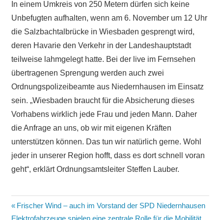
In einem Umkreis von 250 Metern dürfen sich keine
Unbefugten aufhalten, wenn am 6. November um 12 Uhr
die Salzbachtalbrücke in Wiesbaden gesprengt wird,
deren Havarie den Verkehr in der Landeshauptstadt
teilweise lahmgelegt hatte. Bei der live im Fernsehen
übertragenen Sprengung werden auch zwei
Ordnungspolizeibeamte aus Niedernhausen im Einsatz
sein. „Wiesbaden braucht für die Absicherung dieses
Vorhabens wirklich jede Frau und jeden Mann. Daher
die Anfrage an uns, ob wir mit eigenen Kräften
unterstützen können. Das tun wir natürlich gerne. Wohl
jeder in unserer Region hofft, dass es dort schnell voran
geht“, erklärt Ordnungsamtsleiter Steffen Lauber.
Beitragsnavigation
Vorheriger
Frischer Wind – auch im Vorstand der SPD Niedernhausen
Nächster
Beitrag:
Elektrofahrzeuge spielen eine zentrale Rolle für die Mobilität