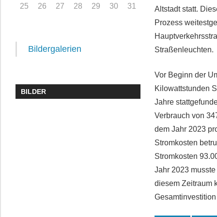
25
26
27
28
29
30
31
Altstadt statt. Di
Prozess weitestg
Hauptverkehrsstra
Bildergalerien
Straßenleuchten.
Vor Beginn der Um
Kilowattstunden S
BILDER
Jahre stattgefund
Verbrauch von 347
dem Jahr 2023 pro
Stromkosten betru
Stromkosten 93.00
Jahr 2023 musste 
diesem Zeitraum k
Gesamtinvestition