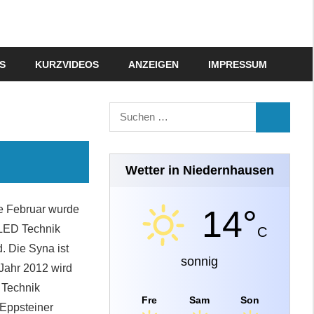
S
KURZVIDEOS
ANZEIGEN
IMPRESSUM
Suchen
SUCHEN
nach:
Wetter in Niedernhausen
te Februar wurde
14°
 LED Technik
C
 Die Syna ist
sonnig
 Jahr 2012 wird
 Technik
Fre
Sam
Son
 Eppsteiner