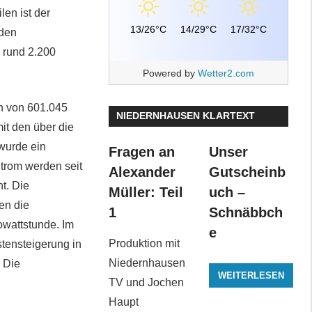
len ist der
13/26°C
14/29°C
17/32°C
 den
n rund 2.200
Powered by
Wetter2.com
h von 601.045
NIEDERNHAUSEN KLARTEXT
it den über die
wurde ein
Fragen an
Unser
trom werden seit
Alexander
Gutscheinb
t. Die
Müller: Teil
uch –
en die
1
Schnäbbch
owattstunde. Im
e
Produktion mit
stensteigerung in
Niedernhausen
 Die
WEITERLESEN
TV und Jochen
Haupt