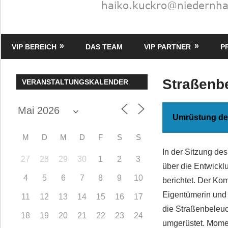
HK
Verlag
VIP BEREICH
DAS TEAM
VIP PARTNER
P
–
kuckro
Media
Straßenb
VERANSTALTUNGSKALENDER
Umrüstung der
M
D
M
D
F
S
S
In der Sitzung de
27
28
29
30
1
2
3
über die Entwickl
4
5
6
7
8
9
10
berichtet. Der K
Eigentümerin und 
11
12
13
14
15
16
17
die Straßenbeleuc
18
19
20
21
22
23
24
umgerüstet. Momen