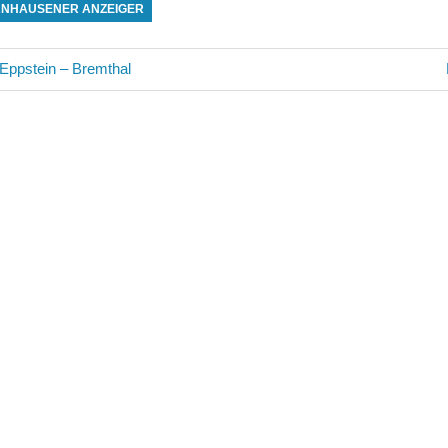
RNHAUSENER ANZEIGER
avigation
ppstein – Bremthal