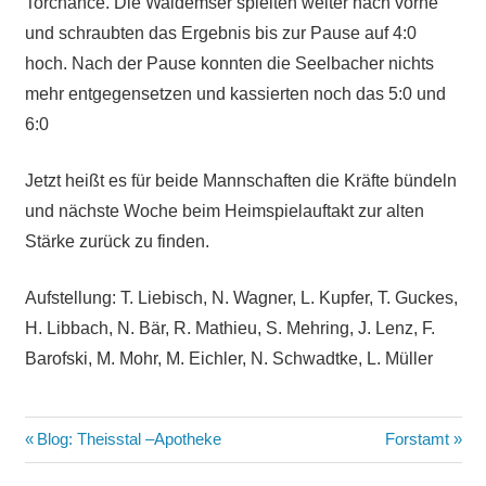
Torchance. Die Waldemser spielten weiter nach vorne
und schraubten das Ergebnis bis zur Pause auf 4:0
hoch. Nach der Pause konnten die Seelbacher nichts
mehr entgegensetzen und kassierten noch das 5:0 und
6:0
Jetzt heißt es für beide Mannschaften die Kräfte bündeln
und nächste Woche beim Heimspielauftakt zur alten
Stärke zurück zu finden.
Aufstellung: T. Liebisch, N. Wagner, L. Kupfer, T. Guckes,
H. Libbach, N. Bär, R. Mathieu, S. Mehring, J. Lenz, F.
Barofski, M. Mohr, M. Eichler, N. Schwadtke, L. Müller
Beitragsnavigation
Vorheriger
Nächster
Blog: Theisstal –Apotheke
Forstamt
Beitrag:
Beitrag: