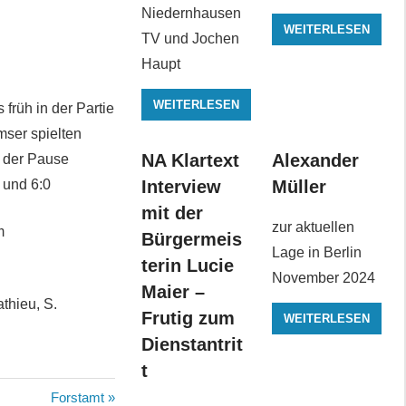
Niedernhausen
WEITERLESEN
TV und Jochen
Haupt
WEITERLESEN
früh in der Partie
mser spielten
NA Klartext
Alexander
h der Pause
 und 6:0
Interview
Müller
mit der
zur aktuellen
m
Bürgermeis
Lage in Berlin
terin Lucie
November 2024
Maier –
athieu, S.
Frutig zum
WEITERLESEN
Dienstantrit
t
Nächster
Forstamt