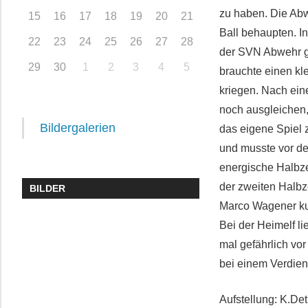
zu haben. Die Abw
15
16
17
18
19
20
21
Ball behaupten. In
22
23
24
25
26
27
28
der SVN Abwehr ge
29
30
1
2
3
4
5
brauchte einen kl
kriegen. Nach ein
noch ausgleichen,
Bildergalerien
das eigene Spiel 
und musste vor de
energische Halbze
der zweiten Halbze
BILDER
Marco Wagener kur
Bei der Heimelf l
mal gefährlich vor
bei einem Verdien
Aufstellung: K.Det