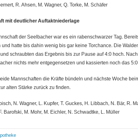
rnert, R. Ahsen, M. Wagner, Q. Torke, M. Schäfer
t mit deutlicher Auftaktniederlage
nnschaft der Seelbacher war es ein rabenschwarzer Tag. Bereits 
n und hatte bis dahin wenig bis gar keine Torchance. Die Walde
 und schraubten das Ergebnis bis zur Pause auf 4:0 hoch. Nac
acher nichts mehr entgegensetzen und kassierten noch das 5:0
r beide Mannschaften die Kräfte bündeln und nächste Woche bei
ur alten Stärke zurück zu finden.
ebisch, N. Wagner, L. Kupfer, T. Guckes, H. Libbach, N. Bär, R. M
F. Barofski, M. Mohr, M. Eichler, N. Schwadtke, L. Müller
avigation
Apotheke