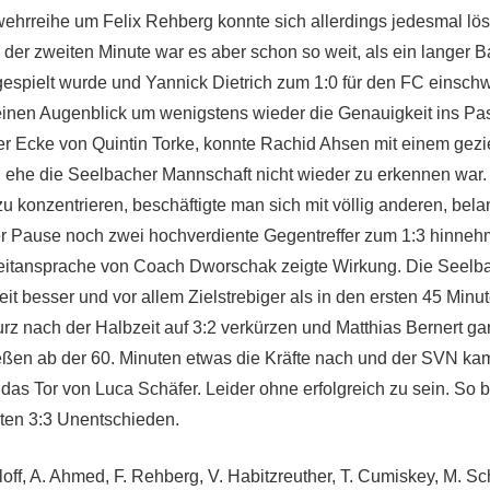
ehrreihe um Felix Rehberg konnte sich allerdings jedesmal lö
 der zweiten Minute war es aber schon so weit, als ein langer 
spielt wurde und Yannick Dietrich zum 1:0 für den FC einsch
einen Augenblick um wenigstens wieder die Genauigkeit ins Pa
er Ecke von Quintin Torke, konnte Rachid Ahsen mit einem gezi
 ehe die Seelbacher Mannschaft nicht wieder zu erkennen war. A
zu konzentrieren, beschäftigte man sich mit völlig anderen, be
r Pause noch zwei hochverdiente Gegentreffer zum 1:3 hinneh
itansprache von Coach Dworschak zeigte Wirkung. Die Seelbac
it besser und vor allem Zielstrebiger als in den ersten 45 Minu
z nach der Halbzeit auf 3:2 verkürzen und Matthias Bernert gar
ießen ab der 60. Minuten etwas die Kräfte nach und der SVN k
 das Tor von Luca Schäfer. Leider ohne erfolgreich zu sein. So
ten 3:3 Unentschieden.
loff, A. Ahmed, F. Rehberg, V. Habitzreuther, T. Cumiskey, M. Sc