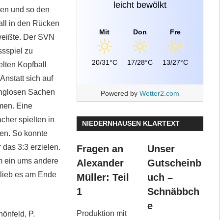
leicht bewölkt
sen und so den
Ball in den Rücken
Mit
Don
Fre
weißte. Der SVN
ssspiel zu
20/31°C
17/28°C
13/27°C
elten Kopfball
nstatt sich auf
langlosen Sachen
Powered by
Wetter2.com
men. Eine
her spielten in
NIEDERNHAUSEN KLARTEXT
ten. So konnte
 das 3:3 erzielen.
Fragen an
Unser
am ein ums andere
Alexander
Gutscheinb
 blieb es am Ende
Müller: Teil
uch –
1
Schnäbbch
e
Produktion mit
hönfeld, P.