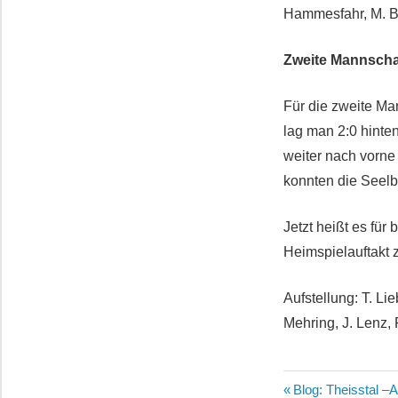
Hammesfahr, M. Be
Zweite Mannschaf
Für die zweite Ma
lag man 2:0 hinte
weiter nach vorne
konnten die Seelb
Jetzt heißt es fü
Heimspielauftakt z
Aufstellung: T. Li
Mehring, J. Lenz, 
Beitragsn
Vorheriger
Blog: Theisstal –