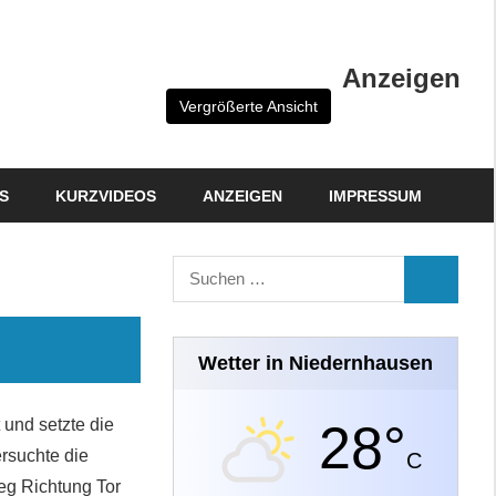
Anzeigen
Vergrößerte Ansicht
S
KURZVIDEOS
ANZEIGEN
IMPRESSUM
Suchen
SUCHEN
nach:
Wetter in Niedernhausen
 und setzte die
28°
rsuchte die
C
eg Richtung Tor