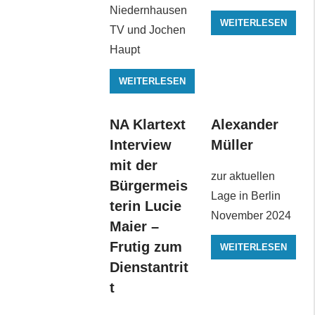
Niedernhausen
WEITERLESEN
TV und Jochen
Haupt
WEITERLESEN
NA Klartext
Alexander
Interview
Müller
mit der
zur aktuellen
Bürgermeis
Lage in Berlin
terin Lucie
November 2024
Maier –
Frutig zum
WEITERLESEN
Dienstantrit
t