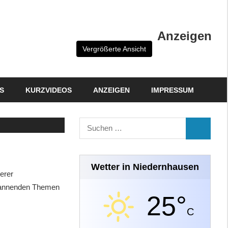
Anzeigen
Vergrößerte Ansicht
S
KURZVIDEOS
ANZEIGEN
IMPRESSUM
Suchen
SUCHEN
nach:
Wetter in Niedernhausen
erer
spannenden Themen
25°
C