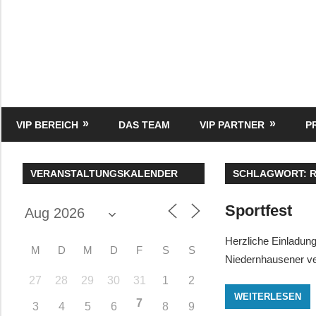
Zum
Inhalt
springen
HK
Verlag
–
kuckro
Media
VIP BEREICH
DAS TEAM
VIP PARTNER
P
VERANSTALTUNGSKALENDER
SCHLAGWORT:
Sportfest
Herzliche Einladung
M
D
M
D
F
S
S
Niedernhausener ver
27
28
29
30
31
1
2
WEITERLESEN
7
3
4
5
6
8
9