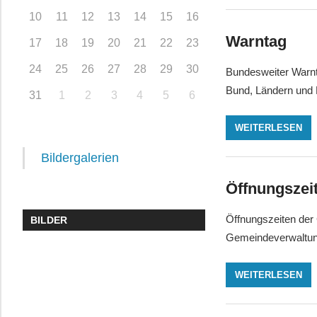
10
11
12
13
14
15
16
Warntag
17
18
19
20
21
22
23
24
25
26
27
28
29
30
Bundesweiter Warnt
Bund, Ländern und 
31
1
2
3
4
5
6
WEITERLESEN
Bildergalerien
Öffnungszei
Öffnungszeiten der 
BILDER
Gemeindeverwaltung
WEITERLESEN