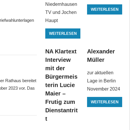
Niedernhausen
WEITERLESEN
TV und Jochen
riefwahlunterlagen
Haupt
WEITERLESEN
NA Klartext
Alexander
Interview
Müller
mit der
zur aktuellen
Bürgermeis
r Rathaus bereitet
Lage in Berlin
terin Lucie
ober 2023 vor. Das
November 2024
Maier –
Frutig zum
WEITERLESEN
Dienstantrit
t