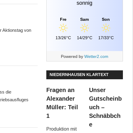
sonnig
Fre
Sam
Son
 Aktionstag von
13/26°C
14/29°C
17/33°C
Powered by
Wetter2.com
NIEDERNHAUSEN KLARTEXT
Fragen an
Unser
ss die
Alexander
Gutscheinb
riebsausfluges
Müller: Teil
uch –
1
Schnäbbch
e
Produktion mit