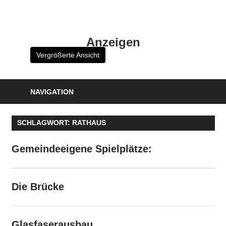
Zum
Inhalt
HK
springen
Anzeigen
Verlag
Vergrößerte Ansicht
–
kuckro
Media
NAVIGATION
SCHLAGWORT:
RATHAUS
Gemeindeeigene Spielplätze:
Die Brücke
Glasfaserausbau