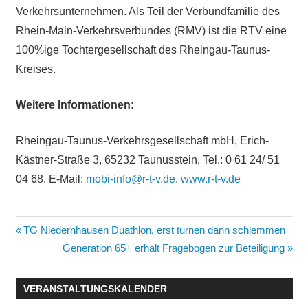
Verkehrsunternehmen. Als Teil der Verbundfamilie des
Rhein-Main-Verkehrsverbundes (RMV) ist die RTV eine
100%ige Tochtergesellschaft des Rheingau-Taunus-
Kreises.
Weitere Informationen:
Rheingau-Taunus-Verkehrsgesellschaft mbH, Erich-
Kästner-Straße 3, 65232 Taunusstein, Tel.: 0 61 24/ 51
04 68, E-Mail:
mobi-info@r-t-v.de
,
www.r-t-v.de
Beitragsnavigation
Vorheriger
TG Niedernhausen Duathlon, erst turnen dann schlemmen
Beitrag:
Nächster
Generation 65+ erhält Fragebogen zur Beteiligung
Beitrag:
VERANSTALTUNGSKALENDER