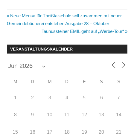
Beitragsnavigation
Vorheriger
Neue Mensa für Theißtalschule soll zusammen mit neuer
Beitrag:
Gemeindebücherei entstehen Ausgabe 28 – Oktober
Nächster
Taunussteiner EMIL geht auf „Werbe-Tour“
Beitrag:
VERANSTALTUNGSKALENDER
M
D
M
D
F
S
S
1
2
3
4
5
6
7
8
9
10
11
12
13
14
15
16
17
18
19
20
21