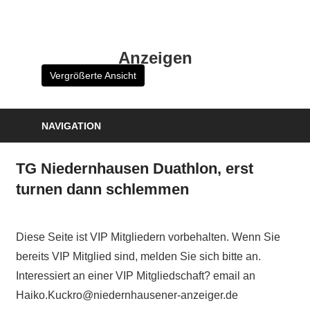
Zum
Inhalt
HK
springen
Anzeigen
Verlag
Vergrößerte Ansicht
–
kuckro
Media
NAVIGATION
TG Niedernhausen Duathlon, erst
turnen dann schlemmen
Diese Seite ist VIP Mitgliedern vorbehalten. Wenn Sie
bereits VIP Mitglied sind, melden Sie sich bitte an.
Interessiert an einer VIP Mitgliedschaft? email an
Haiko.Kuckro@niedernhausener-anzeiger.de