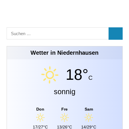
Suchen
SUCHE
nach:
Wetter in Niedernhausen
18°
C
sonnig
Don
Fre
Sam
17/27°C
13/26°C
14/29°C