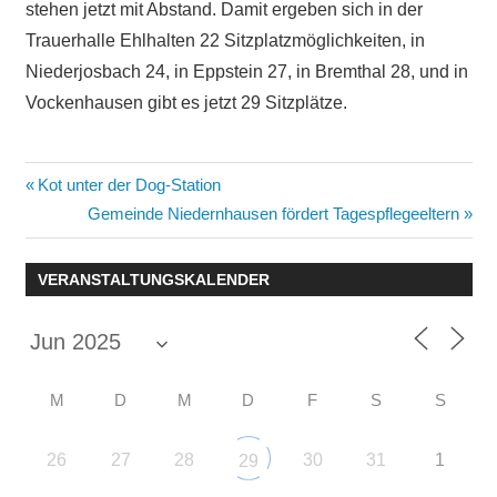
stehen jetzt mit Abstand. Damit ergeben sich in der
Trauerhalle Ehlhalten 22 Sitzplatzmöglichkeiten, in
Niederjosbach 24, in Eppstein 27, in Bremthal 28, und in
Vockenhausen gibt es jetzt 29 Sitzplätze.
Beitragsnavigation
Vorheriger
Kot unter der Dog-Station
Beitrag:
Nächster
Gemeinde Niedernhausen fördert Tagespflegeeltern
Beitrag:
VERANSTALTUNGSKALENDER
M
D
M
D
F
S
S
26
27
28
30
31
1
29