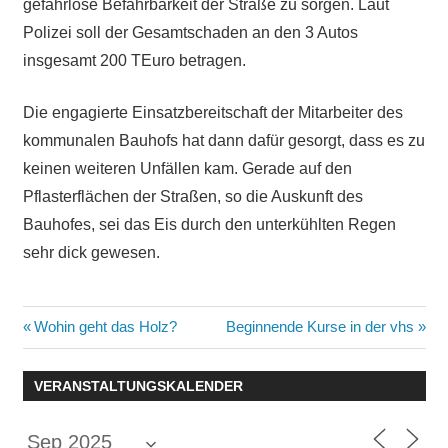
gefahrlose Befahrbarkeit der Straße zu sorgen. Laut
Polizei soll der Gesamtschaden an den 3 Autos
insgesamt 200 TEuro betragen.
Die engagierte Einsatzbereitschaft der Mitarbeiter des
kommunalen Bauhofs hat dann dafür gesorgt, dass es zu
keinen weiteren Unfällen kam. Gerade auf den
Pflasterflächen der Straßen, so die Auskunft des
Bauhofes, sei das Eis durch den unterkühlten Regen
sehr dick gewesen.
Beitragsnavigation
Vorheriger
Nächster
Wohin geht das Holz?
Beginnende Kurse in der vhs
Beitrag:
Beitrag:
VERANSTALTUNGSKALENDER