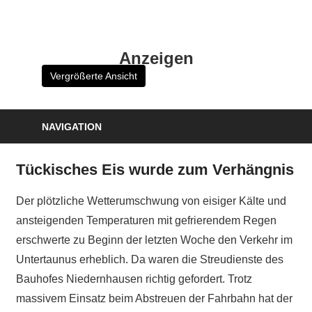
Zum
Inhalt
HK
springen
Anzeigen
Verlag
Vergrößerte Ansicht
–
kuckro
Media
NAVIGATION
Tückisches Eis wurde zum Verhängnis
Der plötzliche Wetterumschwung von eisiger Kälte und
ansteigenden Temperaturen mit gefrierendem Regen
erschwerte zu Beginn der letzten Woche den Verkehr im
Untertaunus erheblich. Da waren die Streudienste des
Bauhofes Niedernhausen richtig gefordert. Trotz
massivem Einsatz beim Abstreuen der Fahrbahn hat der