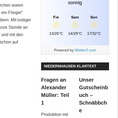
sonnig
erchen waren
ein Flieger“
Fre
Sam
Son
rn. Mit lustiger
anze Stunde an
13/26°C
14/29°C
17/32°C
t und mit den
 schon auf
Powered by
Wetter2.com
NIEDERNHAUSEN KLARTEXT
Fragen an
Unser
Alexander
Gutscheinb
Müller: Teil
uch –
1
Schnäbbch
e
Produktion mit