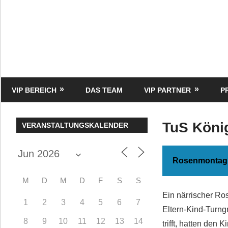
Zum
Inhalt
springen
HK
Verlag
–
kuckro
Media
VIP BEREICH
DAS TEAM
VIP PARTNER
P
TuS Köni
VERANSTALTUNGSKALENDER
Rosenmontag 
M
D
M
D
F
S
S
Ein närrischer Ro
1
2
3
4
5
6
7
Eltern-Kind-Turn
8
9
10
11
12
13
14
trifft, hatten den