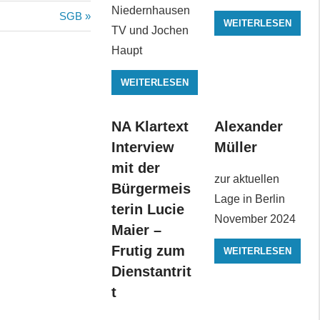
Niedernhausen
Nächster
SGB
WEITERLESEN
TV und Jochen
Beitrag:
Haupt
WEITERLESEN
NA Klartext
Alexander
Interview
Müller
mit der
zur aktuellen
Bürgermeis
Lage in Berlin
terin Lucie
November 2024
Maier –
Frutig zum
WEITERLESEN
Dienstantrit
t