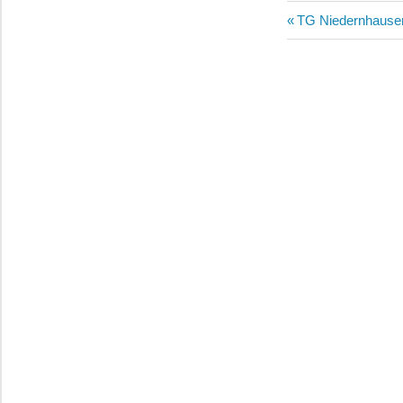
Beitragsn
Vorheriger
TG Niedernhause
Beitrag: