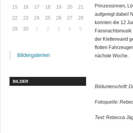
Prinzessinnen, Lö
15
16
17
18
19
20
21
aufgeregt dabei!
22
23
24
25
26
27
28
konnten die 12 Ju
29
30
1
2
3
4
5
Fassnachtsmusik 
der Kletterwand g
flotten Fahrzeuge
Bildergalerien
nächste Woche.
BILDER
Bildunterschrift: 
Fotoquelle: Rebe
Text: Rebecca Jä