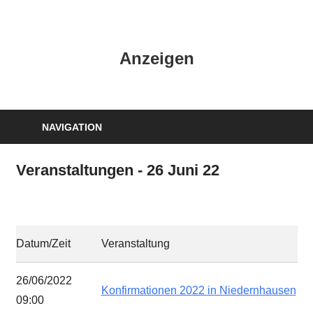
Zum
Inhalt
HK
springen
Anzeigen
Verlag
–
kuckro
Media
NAVIGATION
Veranstaltungen - 26 Juni 22
Datum/Zeit
Veranstaltung
26/06/2022
Konfirmationen 2022 in Niedernhausen
09:00