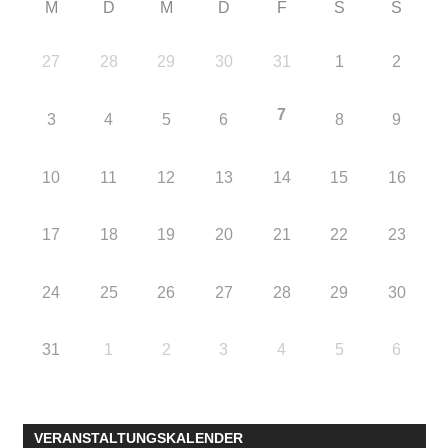
M
D
M
D
F
S
S
27
28
29
30
31
1
2
7
3
4
5
6
8
9
10
11
12
13
14
15
16
17
18
19
20
21
22
23
24
25
26
27
28
29
30
31
1
2
3
4
5
6
VERANSTALTUNGSKALENDER