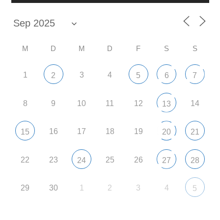
M
D
M
D
F
S
S
1
3
4
2
5
6
7
8
9
10
11
12
14
13
16
17
18
19
15
20
21
22
23
25
26
24
27
28
29
30
1
2
3
4
5