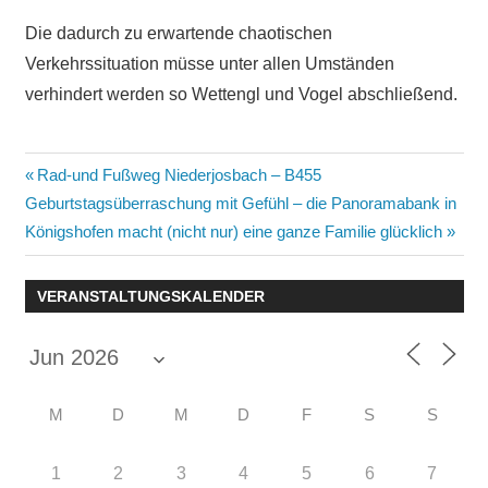
Die dadurch zu erwartende chaotischen
Verkehrssituation müsse unter allen Umständen
verhindert werden so Wettengl und Vogel abschließend.
Beitragsnavigation
Vorheriger
Rad-und Fußweg Niederjosbach – B455
Nächster
Beitrag:
Geburtstagsüberraschung mit Gefühl – die Panoramabank in
Beitrag:
Königshofen macht (nicht nur) eine ganze Familie glücklich
VERANSTALTUNGSKALENDER
M
D
M
D
F
S
S
1
2
3
4
5
6
7