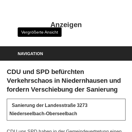
Zum
Inhalt
HK
springen
Anzeigen
Verlag
Vergrößerte Ansicht
–
kuckro
Media
NAVIGATION
CDU und SPD befürchten
Verkehrschaos in Niedernhausen und
fordern Verschiebung der Sanierung
Sanierung der Landesstraße 3273
Niederseelbach-Oberseelbach
CDU uns SPD haben in der Gemeindevertretung einen