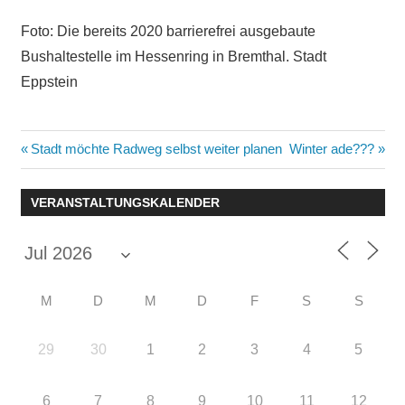
Foto: Die bereits 2020 barrierefrei ausgebaute
Bushaltestelle im Hessenring in Bremthal. Stadt
Eppstein
Beitragsnavigation
Vorheriger
Nächster
Stadt möchte Radweg selbst weiter planen
Winter ade???
Beitrag:
Beitrag:
VERANSTALTUNGSKALENDER
M
D
M
D
F
S
S
29
30
1
2
3
4
5
6
7
8
9
10
11
12