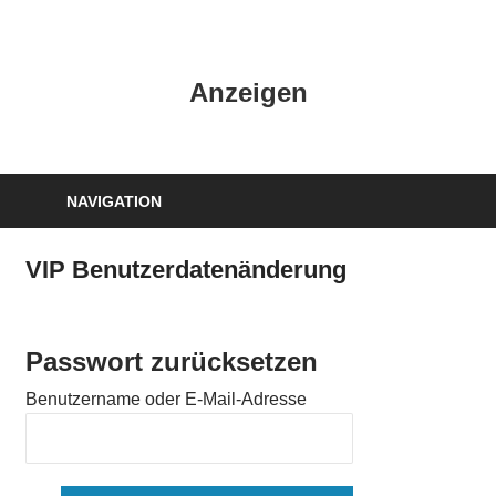
Zum
Inhalt
HK
springen
Anzeigen
Verlag
–
kuckro
Media
NAVIGATION
VIP Benutzerdatenänderung
Passwort zurücksetzen
Benutzername oder E-Mail-Adresse