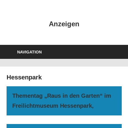
Zum
Inhalt
HK
springen
Anzeigen
Verlag
–
kuckro
Media
NAVIGATION
Hessenpark
Thementag „Raus in den Garten“ im
Freilichtmuseum Hessenpark,