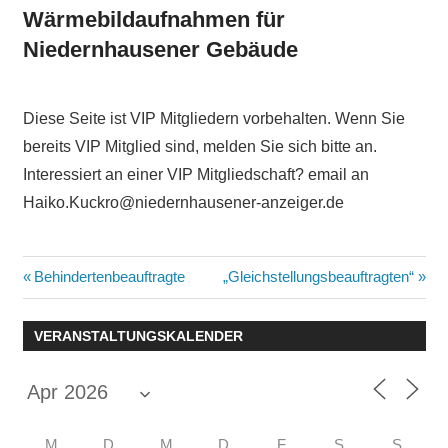
Wärmebildaufnahmen für
Niedernhausener Gebäude
Diese Seite ist VIP Mitgliedern vorbehalten. Wenn Sie
bereits VIP Mitglied sind, melden Sie sich bitte an.
Interessiert an einer VIP Mitgliedschaft? email an
Haiko.Kuckro@niedernhausener-anzeiger.de
Beitragsnavigation
Vorheriger
Nächster
Behindertenbeauftragte
„Gleichstellungsbeauftragten“
Beitrag:
Beitrag:
VERANSTALTUNGSKALENDER
M
D
M
D
F
S
S