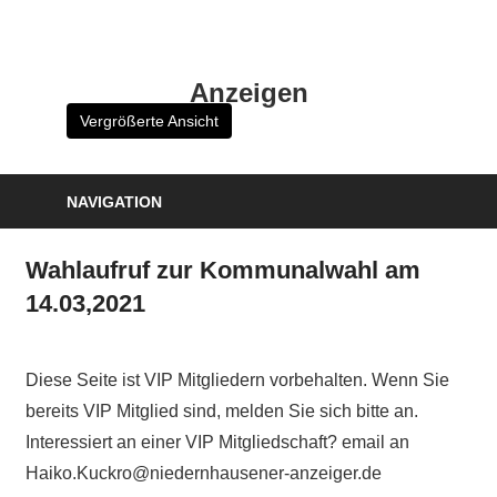
Zum
Inhalt
HK
springen
Anzeigen
Verlag
Vergrößerte Ansicht
–
kuckro
Media
NAVIGATION
Wahlaufruf zur Kommunalwahl am
14.03,2021
Diese Seite ist VIP Mitgliedern vorbehalten. Wenn Sie
bereits VIP Mitglied sind, melden Sie sich bitte an.
Interessiert an einer VIP Mitgliedschaft? email an
Haiko.Kuckro@niedernhausener-anzeiger.de