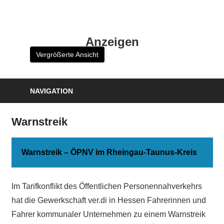
Zum
Inhalt
HK
springen
Anzeigen
Verlag
Vergrößerte Ansicht
–
kuckro
Media
NAVIGATION
Warnstreik
Warnstreik – ÖPNV im Rheingau-Taunus-Kreis
Im Tarifkonflikt des Öffentlichen Personennahverkehrs
hat die Gewerkschaft ver.di in Hessen Fahrerinnen und
Fahrer kommunaler Unternehmen zu einem Warnstreik