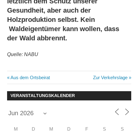
letztlich dem
Schutz unserer
Gesundheit
, aber auch der
Holzproduktion selbst. Kein
Waldeigentümer kann wollen, dass
der Wald abbrennt.
Quelle: NABU
Beitragsnavigation
Vorheriger
Nächster
Aus dem Ortsbeirat
Zur Verkehrslage
Beitrag:
Beitrag:
VERANSTALTUNGSKALENDER
M
D
M
D
F
S
S