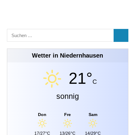
Suchen
SUCHE
nach:
Wetter in Niedernhausen
21°
C
sonnig
Don
Fre
Sam
17/27°C
13/26°C
14/29°C