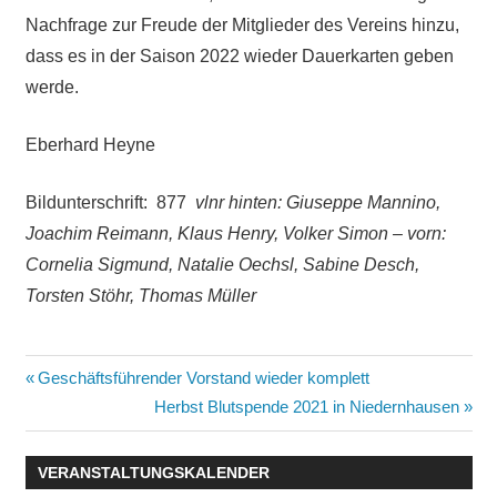
Nachfrage zur Freude der Mitglieder des Vereins hinzu,
dass es in der Saison 2022 wieder Dauerkarten geben
werde.
Eberhard Heyne
Bildunterschrift: 877
vlnr hinten: Giuseppe Mannino,
Joachim Reimann, Klaus Henry, Volker Simon – vorn:
Cornelia Sigmund, Natalie Oechsl, Sabine Desch,
Torsten Stöhr, Thomas Müller
Beitragsnavigation
Vorheriger
Geschäftsführender Vorstand wieder komplett
Beitrag:
Nächster
Herbst Blutspende 2021 in Niedernhausen
Beitrag:
VERANSTALTUNGSKALENDER