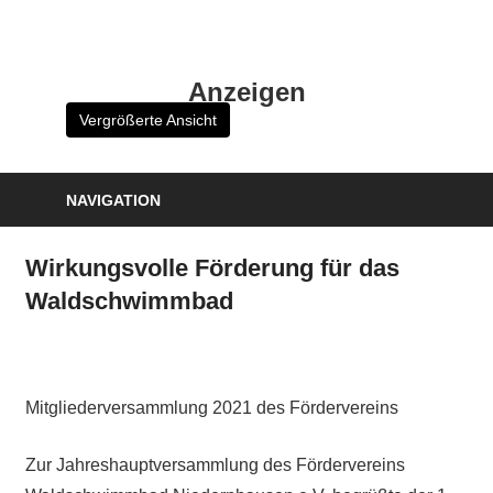
Zum
Inhalt
HK
springen
Anzeigen
Verlag
Vergrößerte Ansicht
–
kuckro
Media
NAVIGATION
Wirkungsvolle Förderung für das
Waldschwimmbad
Mitgliederversammlung 2021 des Fördervereins
Zur Jahreshauptversammlung des Fördervereins