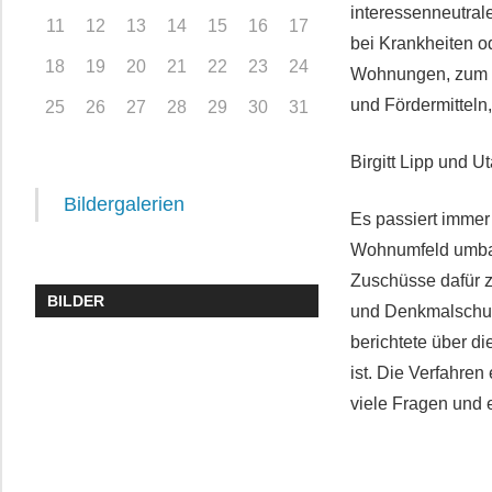
interessenneutral
11
12
13
14
15
16
17
bei Krankheiten o
18
19
20
21
22
23
24
Wohnungen, zum W
und Fördermitteln
25
26
27
28
29
30
31
Birgitt Lipp und Ut
Bildergalerien
Es passiert immer
Wohnumfeld umbau
Zuschüsse dafür z
BILDER
und Denkmalschut
berichtete über di
ist. Die Verfahre
viele Fragen und 