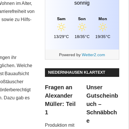
sonnig
ohnen im Alter,
rierefreiheit von
Sam
Son
Mon
sowie zu Hilfs-
13/29°C
18/35°C
19/35°C
Powered by
Wetter2.com
ngen ihr
glichen. Welche
NIEDERNHAUSEN KLARTEXT
st Bauaufsicht
Roßtäuscher
Fragen an
Unser
örderberechtigt
Alexander
Gutscheinb
ch. Dazu gab es
Müller: Teil
uch –
1
Schnäbbch
e
Produktion mit