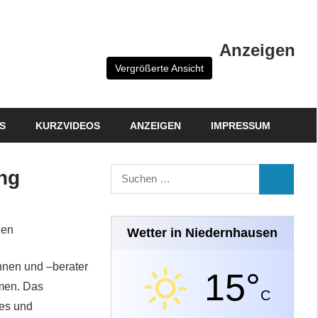
Anzeigen
Vergrößerte Ansicht
S
KURZVIDEOS
ANZEIGEN
IMPRESSUM
Suchen
ng
SUCHEN
nach:
zen
Wetter in Niedernhausen
nnen und –berater
15°
men. Das
C
ies und