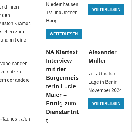
Niedernhausen
und ihren
WEITERLESEN
TV und Jochen
r den
Haupt
Kirsten Krämer,
tstellen zum
WEITERLESEN
ung mit einer
NA Klartext
Alexander
Interview
Müller
l voneinander
mit der
 zu nutzen;
zur aktuellen
Bürgermeis
dem der andere
Lage in Berlin
terin Lucie
November 2024
Maier –
Frutig zum
WEITERLESEN
Dienstantrit
-Taunus trafen
t