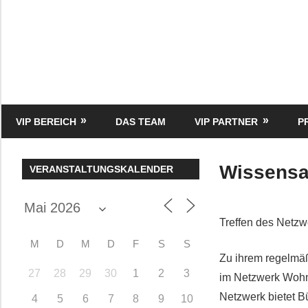
Zum
Inhalt
springen
HK
Verlag
–
kuckro
Media
VIP BEREICH
DAS TEAM
VIP PARTNER
P
Wissensa
VERANSTALTUNGSKALENDER
Treffen des Netz
M
D
M
D
F
S
S
Zu ihrem regelmä
27
28
29
30
1
2
3
im Netzwerk Wohn
Netzwerk bietet B
4
5
6
7
8
9
10