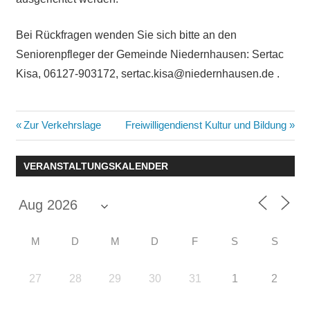
Bei Rückfragen wenden Sie sich bitte an den
Seniorenpfleger der Gemeinde Niedernhausen: Sertac
Kisa, 06127-903172, sertac.kisa@niedernhausen.de .
Beitragsnavigation
Vorheriger
Nächster
Zur Verkehrslage
Freiwilligendienst Kultur und Bildung
Beitrag:
Beitrag:
VERANSTALTUNGSKALENDER
M
D
M
D
F
S
S
27
28
29
30
31
1
2