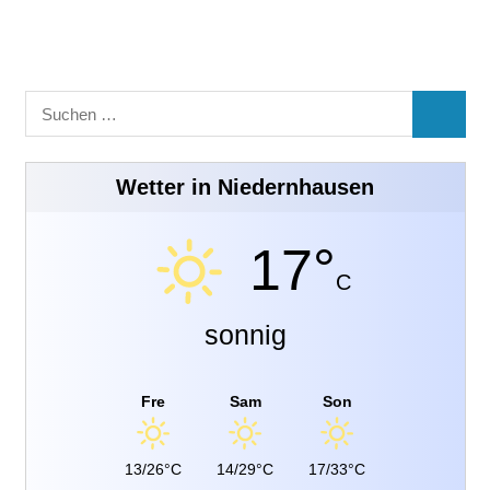
Suchen
SUCHE
nach:
Wetter in Niedernhausen
17°
C
sonnig
Fre
Sam
Son
13/26°C
14/29°C
17/33°C