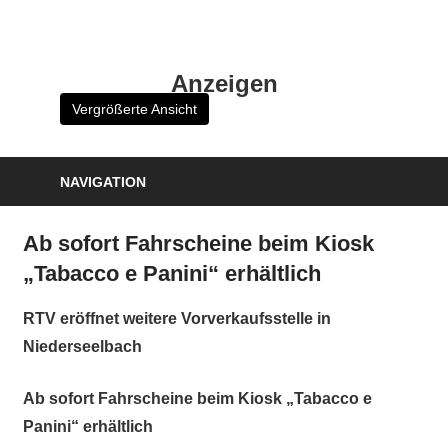
Zum
Inhalt
HK
springen
Anzeigen
Verlag
Vergrößerte Ansicht
–
kuckro
Media
NAVIGATION
Ab sofort Fahrscheine beim Kiosk
„Tabacco e Panini“ erhältlich
RTV eröffnet weitere Vorverkaufsstelle in
Niederseelbach
Ab sofort Fahrscheine beim Kiosk „Tabacco e
Panini“ erhältlich