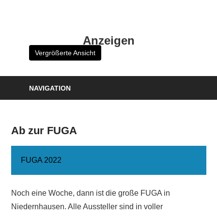
Zum
Inhalt
HK
springen
Anzeigen
Verlag
Vergrößerte Ansicht
–
kuckro
Media
NAVIGATION
Ab zur FUGA
FUGA 2022
Noch eine Woche, dann ist die große FUGA in
Niedernhausen. Alle Aussteller sind in voller