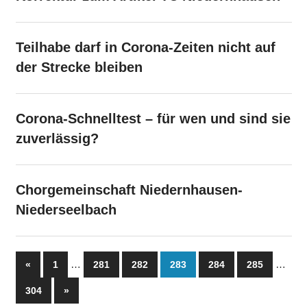
Teilhabe darf in Corona-Zeiten nicht auf
der Strecke bleiben
Corona-Schnelltest – für wen und sind sie
zuverlässig?
Chorgemeinschaft Niedernhausen-
Niederseelbach
Seitennummerierung
Vorherige
…
…
«
1
281
282
283
284
285
Beiträge
der
Nächste
304
»
Beiträge