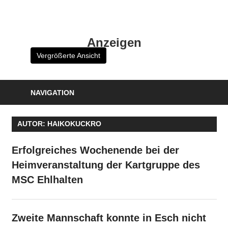
Zum
Inhalt
HK
springen
Anzeigen
Verlag
Vergrößerte Ansicht
–
kuckro
Media
NAVIGATION
AUTOR:
HAIKOKUCKRO
Erfolgreiches Wochenende bei der
Heimveranstaltung der Kartgruppe des
MSC Ehlhalten
Zweite Mannschaft konnte in Esch nicht