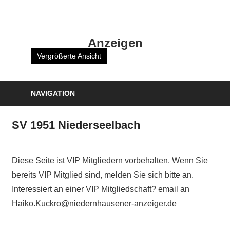
Zum
Inhalt
HK
springen
Anzeigen
Verlag
Vergrößerte Ansicht
–
kuckro
Media
NAVIGATION
SV 1951 Niederseelbach
Diese Seite ist VIP Mitgliedern vorbehalten. Wenn Sie
bereits VIP Mitglied sind, melden Sie sich bitte an.
Interessiert an einer VIP Mitgliedschaft? email an
Haiko.Kuckro@niedernhausener-anzeiger.de