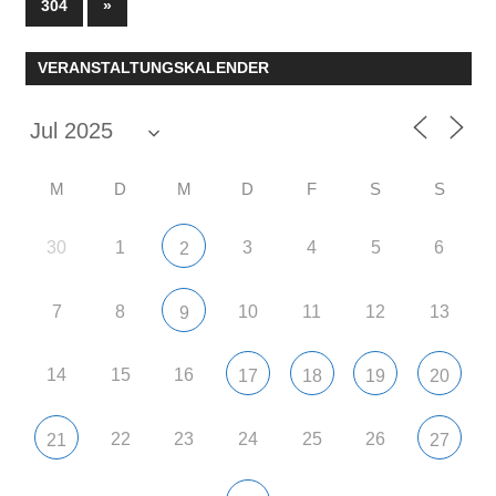
der
Nächste
304
»
Beiträge
Beiträge
VERANSTALTUNGSKALENDER
M
D
M
D
F
S
S
30
1
3
4
5
6
2
7
8
10
11
12
13
9
14
15
16
17
18
19
20
22
23
24
25
26
21
27