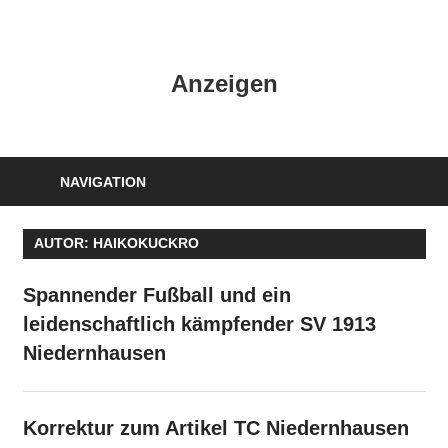
Zum
Inhalt
HK
springen
Anzeigen
Verlag
–
kuckro
Media
NAVIGATION
AUTOR:
HAIKOKUCKRO
Spannender Fußball und ein
leidenschaftlich kämpfender SV 1913
Niedernhausen
Korrektur zum Artikel TC Niedernhausen