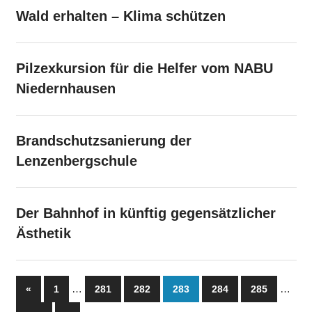
Wald erhalten – Klima schützen
Pilzexkursion für die Helfer vom NABU
Niedernhausen
Brandschutzsanierung der
Lenzenbergschule
Der Bahnhof in künftig gegensätzlicher
Ästhetik
Seitennummerierung
Vorherige
…
…
«
1
281
282
283
284
285
Beiträge