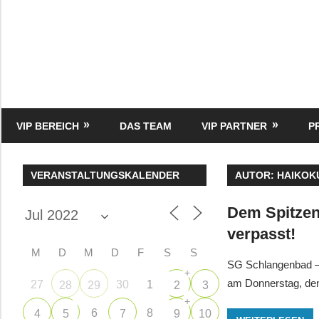
Zum
Inhalt
springen
HK
Verlag
–
kuckro
Media
VIP BEREICH
DAS TEAM
VIP PARTNER
P
VERANSTALTUNGSKALENDER
AUTOR:
HAIKOK
Dem Spitzenr
verpasst!
M
D
M
D
F
S
S
SG Schlangenbad – 
+
am Donnerstag, de
27
30
1
28
29
2
3
+
6
8
4
5
7
9
10