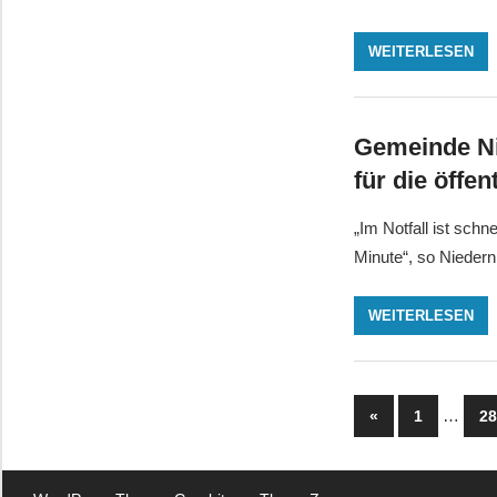
WEITERLESEN
Gemeinde Ni
für die öffe
„Im Notfall ist schn
Minute“, so Nieder
WEITERLESEN
Seitennu
Vorherige
…
«
1
2
Beiträge
der