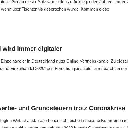
iten.“ Genau dieser Satz war in den zurückliegenden Jahren immer 
, wenn über Tischtennis gesprochen wurde. Kommen diese
 wird immer digitaler
e Einzelhändler in Deutschland nutzt Online-Vertriebskanäle. Zu di
tsche Einzelhandel 2020“ des Forschungsinstituts ibi research an der 
erbe- und Grundsteuern trotz Coronakrise
dingten Wirtschaftskrise erhöhen zahlreiche hessische Kommunen in
dsteuern. 46 Kommunen nehmen 2020 höhere Gewerbesteuern als 