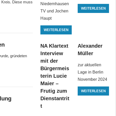
 Kreis. Diese muss
Niedernhausen
WEITERLESEN
TV und Jochen
Haupt
WEITERLESEN
en
NA Klartext
Alexander
Interview
Müller
urde, gründeten
mit der
zur aktuellen
Bürgermeis
Lage in Berlin
terin Lucie
November 2024
Maier –
Frutig zum
WEITERLESEN
ilung
Dienstantrit
t