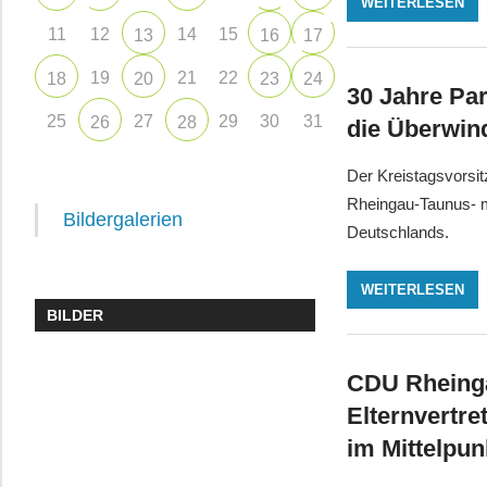
WEITERLESEN
11
12
14
15
13
16
17
19
21
22
18
20
23
24
30 Jahre Pa
25
27
29
30
31
26
28
die Überwin
Der Kreistagsvorsit
Rheingau-Taunus- m
Bildergalerien
Deutschlands.
WEITERLESEN
BILDER
CDU Rheinga
Elternvertre
im Mittelpun