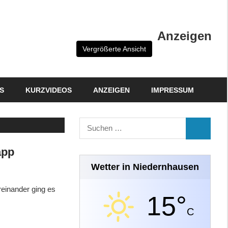
Anzeigen
Vergrößerte Ansicht
S
KURZVIDEOS
ANZEIGEN
IMPRESSUM
Suchen
SUCHEN
nach:
app
Wetter in Niedernhausen
einander ging es
15°
C