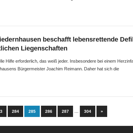
edernhausen beschafft lebensrettende Defib
ntlichen Liegenschaften
elle Hilfe erforderlich, das weiß jeder. Insbesondere bei einem Herzinfa
nhausens Bürgermeister Joachim Reimann. Daher hat sich die
mmerierung
…
Nächste
83
284
285
286
287
304
»
Beiträge