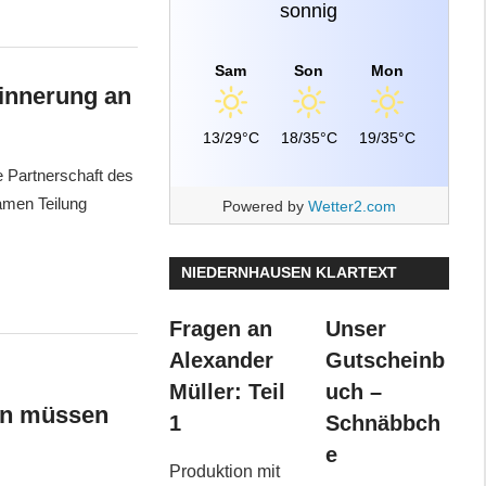
sonnig
Sam
Son
Mon
rinnerung an
13/29°C
18/35°C
19/35°C
e Partnerschaft des
amen Teilung
Powered by
Wetter2.com
NIEDERNHAUSEN KLARTEXT
Fragen an
Unser
Alexander
Gutscheinb
Müller: Teil
uch –
ern müssen
1
Schnäbbch
e
Produktion mit