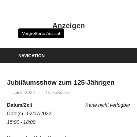
Zum
Inhalt
HK
springen
Anzeigen
Verlag
Vergrößerte Ansicht
–
kuckro
Media
NAVIGATION
Jubiläumsshow zum 125-Jährigen
Juli 2, 2022
HaikoKuckro
Datum/Zeit
Karte nicht verfügbar
Date(s) - 02/07/2022
15:00 - 18:00