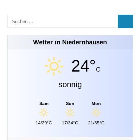
Suchen
SUCHE
nach:
Wetter in Niedernhausen
24°
C
sonnig
Sam
Son
Mon
14/29°C
17/34°C
21/35°C