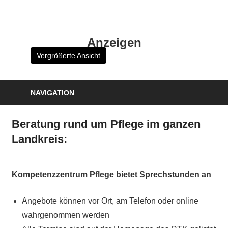
Zum
Inhalt
HK
springen
Anzeigen
Verlag
Vergrößerte Ansicht
–
kuckro
Media
NAVIGATION
Beratung rund um Pflege im ganzen
Landkreis:
Kompetenzzentrum Pflege bietet Sprechstunden an
Angebote können vor Ort, am Telefon oder online
wahrgenommen werden