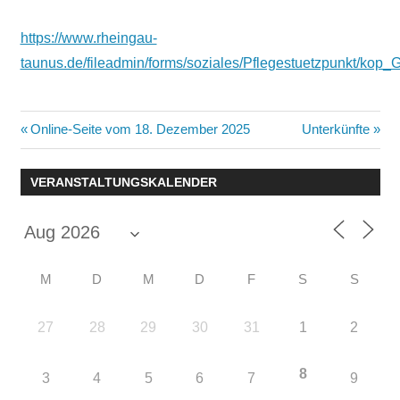
https://www.rheingau-
taunus.de/fileadmin/forms/soziales/Pflegestuetzpunkt/ko
Beitragsnavigation
Vorheriger
Nächster
Online-Seite vom 18. Dezember 2025
Unterkünfte
Beitrag:
Beitrag:
VERANSTALTUNGSKALENDER
M
D
M
D
F
S
S
27
28
29
30
31
1
2
8
3
4
5
6
7
9