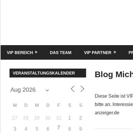
Zum
Inhalt
springen
HK
Verlag
–
kuckro
Media
VIP BEREICH
DAS TEAM
VIP PARTNER
P
Blog Mich
VERANSTALTUNGSKALENDER
Diese Seite ist VI
bitte an. Interes
M
D
M
D
F
S
S
anzeiger.de
27
28
29
30
31
1
2
7
3
4
5
6
8
9