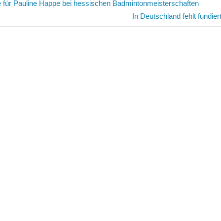
avigation
e für Pauline Happe bei hessischen Badmintonmeisterschaften
Nächster
In Deutschland fehlt fundie
Beitrag: