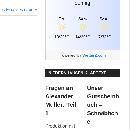
sonnig
rtes Finanz wissen
Fre
Sam
Son
13/26°C
14/29°C
17/32°C
Powered by
Wetter2.com
NIEDERNHAUSEN KLARTEXT
Fragen an
Unser
Alexander
Gutscheinb
Müller: Teil
uch –
1
Schnäbbch
e
Produktion mit