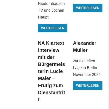
Niedernhausen
WEITERLESEN
TV und Jochen
Haupt
WEITERLESEN
NA Klartext
Alexander
Interview
Müller
mit der
zur aktuellen
Bürgermeis
Lage in Berlin
terin Lucie
November 2024
Maier –
Frutig zum
WEITERLESEN
Dienstantrit
t