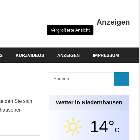
Anzeigen
Vergrößerte Ansicht
S
KURZVIDEOS
ANZEIGEN
IMPRESSUM
Suchen
SUCHEN
nach:
melden Sie sich
Wetter in Niedernhausen
nhausener-
14°
C