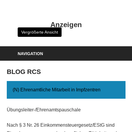
Zum
Inhalt
HK
springen
Anzeigen
Verlag
Vergrößerte Ansicht
–
kuckro
Media
NAVIGATION
BLOG RCS
(N) Ehrenamtliche Mitarbeit in Impfzentren
Übungsleiter-/Ehrenamtspauschale
Nach § 3 Nr. 26 Einkommensteuergesetz/EStG sind